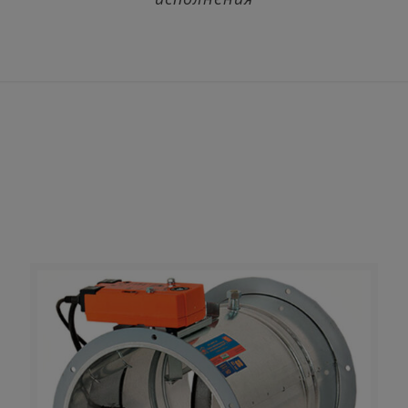
Клапан
противопожарный
КЛОП-2(60)-НЗ/Д
обычного и специального
исполнения